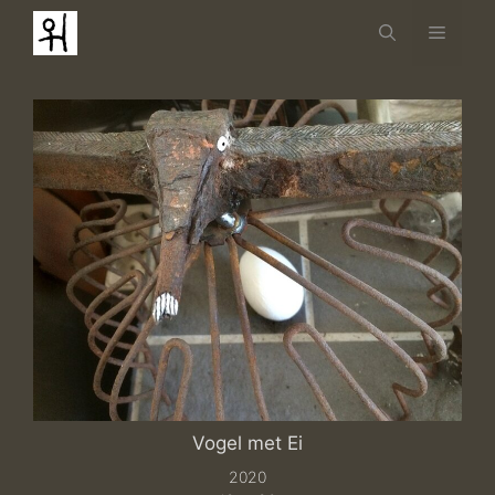
Ga
Menu
naar
de
inhoud
Vogel met Ei
2020